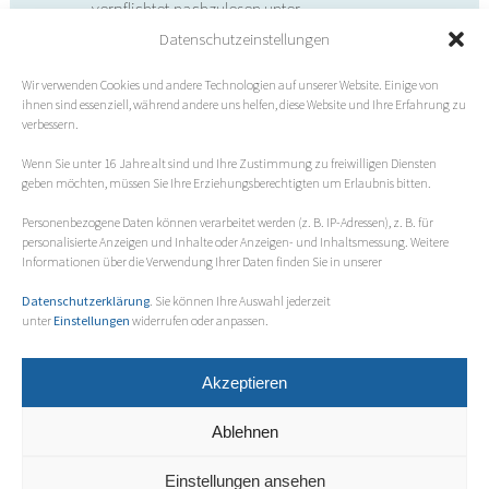
verpflichtet,nachzulesen unter
www.craniosacral-biodynamic.org.
Datenschutzeinstellungen
Als Mitglied
des österreichischen
Wir verwenden Cookies und andere Technologien auf unserer Website. Einige von
Dachverbandes Cranio Austria,
ihnen sind essenziell, während andere uns helfen, diese Website und Ihre Erfahrung zu
www.cranio-austria.at
, ist uns eine
verbessern.
Qualitätssicherung im Bereich der
Wenn Sie unter 16 Jahre alt sind und Ihre Zustimmung zu freiwilligen Diensten
craniosacralen Lehrgänge ein großes
geben möchten, müssen Sie Ihre Erziehungsberechtigten um Erlaubnis bitten.
Anliegen. Das betrifft die Lehrinhalte, die
Personenbezogene Daten können verarbeitet werden (z. B. IP-Adressen), z. B. für
Anzahl der Unterrichtsstunden sowie die
personalisierte Anzeigen und Inhalte oder Anzeigen- und Inhaltsmessung.
Weitere
Informationen über die Verwendung Ihrer Daten finden Sie in unserer
Voraussetzungen zur Erlangung des
Diploms.
Datenschutzerklärung
.
Sie können Ihre Auswahl jederzeit
unter
Einstellungen
widerrufen oder anpassen.
Akzeptieren
Ablehnen
© 2023 Wiener Schule für Craniosacrale Biodynamik
Literatur
.
Nützliche Links
.
Kontakt
.
Impressum
.
AGB
Einstellungen ansehen