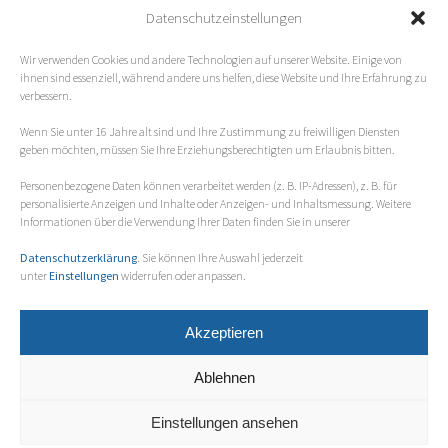
Datenschutzeinstellungen
Wir verwenden Cookies und andere Technologien auf unserer Website. Einige von
ihnen sind essenziell, während andere uns helfen, diese Website und Ihre Erfahrung zu
verbessern.
Wenn Sie unter 16 Jahre alt sind und Ihre Zustimmung zu freiwilligen Diensten
geben möchten, müssen Sie Ihre Erziehungsberechtigten um Erlaubnis bitten.
Personenbezogene Daten können verarbeitet werden (z. B. IP-Adressen), z. B. für
personalisierte Anzeigen und Inhalte oder Anzeigen- und Inhaltsmessung.
Weitere
Informationen über die Verwendung Ihrer Daten finden Sie in unserer
Datenschutzerklärung
.
Sie können Ihre Auswahl jederzeit
unter
Einstellungen
widerrufen oder anpassen.
Akzeptieren
Ablehnen
© 2023 Wiener Schule für Craniosacrale Biodynamik
Literatur
.
Nützliche Links
.
Kontakt
.
Impressum
.
AGB
Einstellungen ansehen
.
Datenschutz
.
Cookie-Richtlinie (EU)