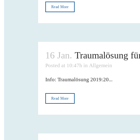
Read More
16 Jan.
Traumalösung fü
Posted at 10:47h
in
Allgemein
Info: Traumalösung 2019:20...
Read More