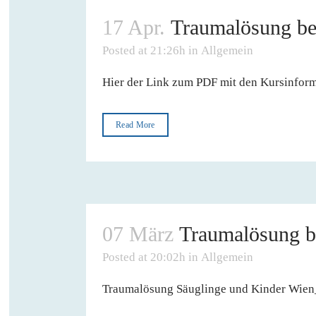
17 Apr.
Traumalösung be
Posted at 21:26h
in
Allgemein
Hier der Link zum PDF mit den Kursinforma
Read More
07 März
Traumalösung b
Posted at 20:02h
in
Allgemein
Traumalösung Säuglinge und Kinder Wien_