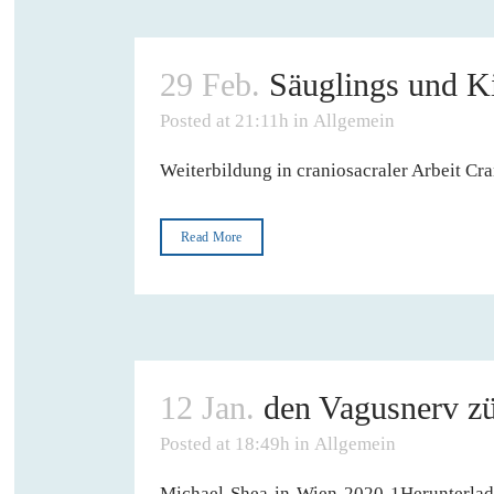
29 Feb.
Säuglings und K
Posted at 21:11h
in
Allgemein
Weiterbildung in craniosacraler Arbeit C
Read More
12 Jan.
den Vagusnerv z
Posted at 18:49h
in
Allgemein
Michael-Shea-in-Wien-2020-1Herunterlade