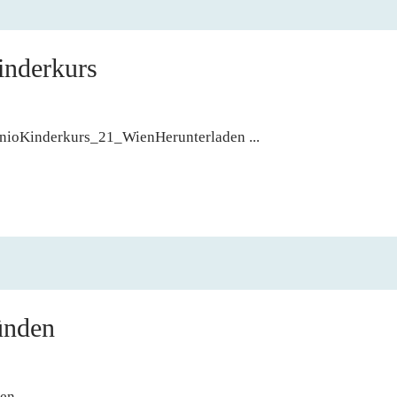
inderkurs
ranioKinderkurs_21_WienHerunterladen ...
ünden
n ...